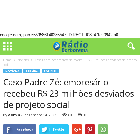
google.com, pub-5559586140285547, DIRECT, f08c47fec0942fa0
Home
Notícias
Caso Padre Zé: empresário recebeu R$ 23 milhões desviados de projeto
social
NOTÍCIAS
PARAÍBA
POLICIAL
Caso Padre Zé: empresário
recebeu R$ 23 milhões desviados
de projeto social
By
admin
-
dezembro 14, 2023
60
0
Facebook
Twitter