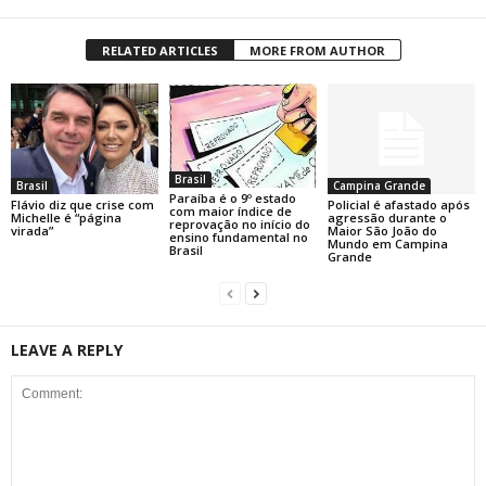
RELATED ARTICLES
MORE FROM AUTHOR
Brasil
Brasil
Campina Grande
Paraíba é o 9º estado
Flávio diz que crise com
Policial é afastado após
com maior índice de
Michelle é “página
agressão durante o
reprovação no início do
virada”
Maior São João do
ensino fundamental no
Mundo em Campina
Brasil
Grande
LEAVE A REPLY