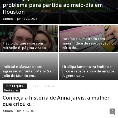
problema para partida ao meio-dia em
Houston
admin
-
junho 29, 2026
Paraíba é o 9º estado com
Flávio diz que crise com
maior índice de reprovação no
Michelle é “página virada”
início do...
Policial é afastado após
Tirullipa lamenta incêndio de
agressão durante o Maior São
circo e recebe apoio de amigos:
João do Mundo em...
‘A gente vai...
DESTAQUES
Home
Destaques
Destaques
Conheça a história de Anna Jarvis, a mulher
que criou o...
admin
-
maio 10, 2026
0