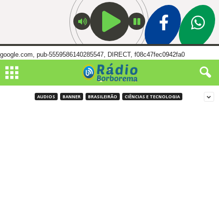
google.com, pub-5559586140285547, DIRECT, f08c47fec0942fa0
AUDIOS
BANNER
BRASILEIRÃO
CIÊNCIAS E TECNOLOGIA