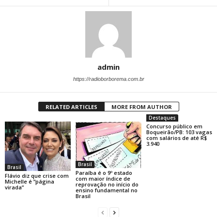
admin
https://radioborborema.com.br
RELATED ARTICLES
MORE FROM AUTHOR
Destaques
Concurso público em
Boqueirão/PB: 103 vagas
com salários de até R$
3.940
Brasil
Brasil
Paraíba é o 9º estado
Flávio diz que crise com
com maior índice de
Michelle é “página
reprovação no início do
virada”
ensino fundamental no
Brasil