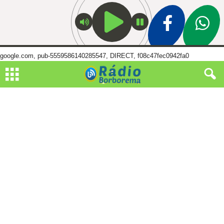
google.com, pub-5559586140285547, DIRECT, f08c47fec0942fa0