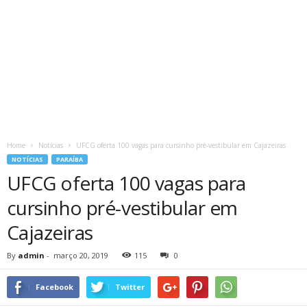
Home
Notícias
UFCG oferta 100 vagas para cursinho pré-vestibular em Cajazeiras
NOTÍCIAS
PARAÍBA
UFCG oferta 100 vagas para
cursinho pré-vestibular em
Cajazeiras
By
admin
-
março 20, 2019
115
0
Facebook
Twitter