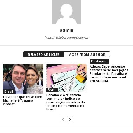
admin
https://radioborborema.com.br
RELATED ARTICLES
MORE FROM AUTHOR
Destaques
Atletas Esperancense
destacam-se nos Jogos
Escolares da Paraíba e
miram etapa nacional
em Brasília
Brasil
Brasil
Paraíba é o 9º estado
Flávio diz que crise com
com maior índice de
Michelle é “página
reprovação no início do
virada”
ensino fundamental no
Brasil