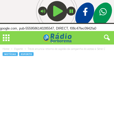
google.com, pub-5559586140285547, DIRECT, f08c47fec0942fa0
Home
Esporte
Treze anuncia retorno de capitão da campanha do acesso à Série C
NOTÍCIAS
ESPORTE