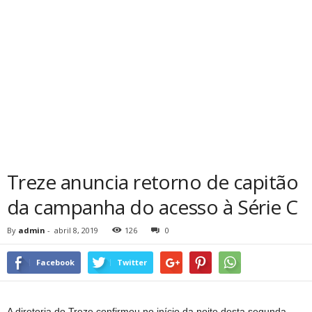
Treze anuncia retorno de capitão
da campanha do acesso à Série C
By
admin
-
abril 8, 2019
126
0
Facebook
Twitter
A diretoria do Treze confirmou no início da noite desta segunda-