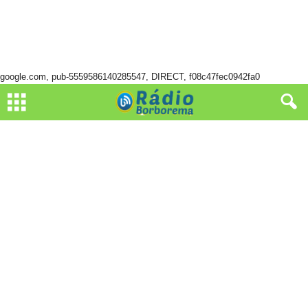
google.com, pub-5559586140285547, DIRECT, f08c47fec0942fa0