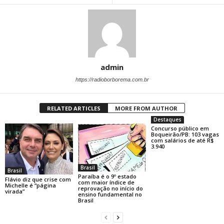
admin
https://radioborborema.com.br
RELATED ARTICLES
MORE FROM AUTHOR
Destaques
Concurso público em
Boqueirão/PB: 103 vagas
com salários de até R$
3.940
Brasil
Brasil
Paraíba é o 9º estado
Flávio diz que crise com
com maior índice de
Michelle é “página
reprovação no início do
virada”
ensino fundamental no
Brasil