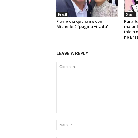
Brasil
Brasil
Flávio diz que crise com
Paraíb
Michelle é “página virada”
maior 
início
no Bras
LEAVE A REPLY