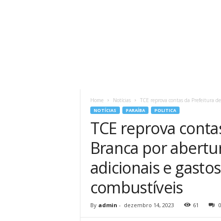
Home
Notícias
TCE reprova contas da Prefeitura de
NOTÍCIAS
PARAÍBA
POLITICA
TCE reprova contas
Branca por abertur
adicionais e gasto
combustíveis
By
admin
-
dezembro 14, 2023
61