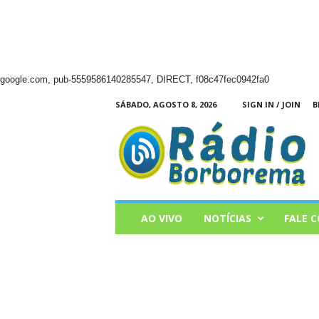
google.com, pub-5559586140285547, DIRECT, f08c47fec0942fa0
SÁBADO, AGOSTO 8, 2026
SIGN IN / JOIN
B
Radio
Borborema
AO VIVO
NOTÍCIAS
FALE 