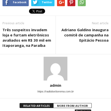
Facebook
Twitter
Previous article
Next article
Três suspeitos invadem
Adriano Galdino inaugura
loja e furtam eletrônicos
comitê de campanha na
avaliados em R$ 30 mil em
Epitácio Pessoa
Itaporanga, na Paraíba
admin
https://radioborborema.com.br
RELATED ARTICLES
MORE FROM AUTHOR