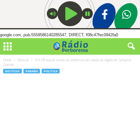
google.com, pub-5559586140285547, DIRECT, f08c47fec0942fa0
Home
Notícias
TCE-PB rejeita contas de prefeitura de cidade da região de Campina
Grande
NOTÍCIAS
PARAÍBA
POLITICA