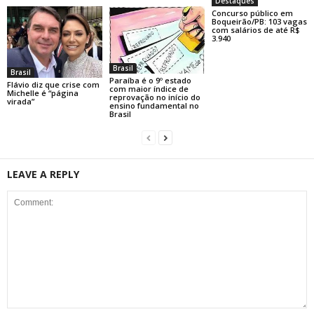
Destaques
Concurso público em
Boqueirão/PB: 103 vagas
com salários de até R$
3.940
Brasil
Brasil
Paraíba é o 9º estado
Flávio diz que crise com
com maior índice de
Michelle é “página
reprovação no início do
virada”
ensino fundamental no
Brasil
LEAVE A REPLY