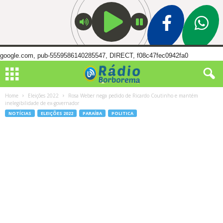
google.com, pub-5559586140285547, DIRECT, f08c47fec0942fa0
Home
Eleições 2022
Rosa Weber nega pedido de Ricardo Coutinho e mantém
inelegibilidade de ex-governador
NOTÍCIAS
ELEIÇÕES 2022
PARAÍBA
POLITICA