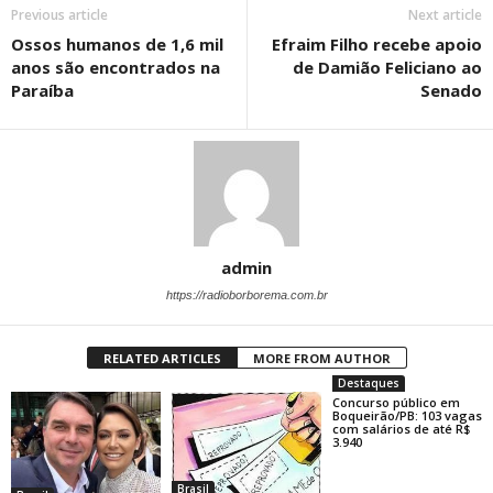
Previous article
Next article
Ossos humanos de 1,6 mil
Efraim Filho recebe apoio
anos são encontrados na
de Damião Feliciano ao
Paraíba
Senado
admin
https://radioborborema.com.br
RELATED ARTICLES
MORE FROM AUTHOR
Destaques
Concurso público em
Boqueirão/PB: 103 vagas
com salários de até R$
3.940
Brasil