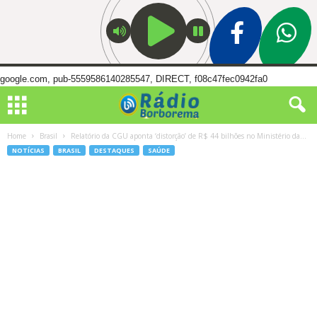
google.com, pub-5559586140285547, DIRECT, f08c47fec0942fa0
Home
Brasil
Relatório da CGU aponta ‘distorção’ de R$ 44 bilhões no Ministério da...
NOTÍCIAS
BRASIL
DESTAQUES
SAÚDE