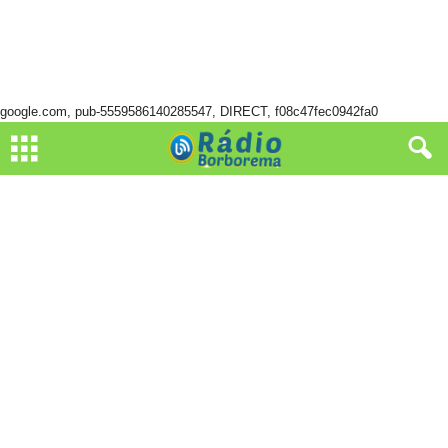
google.com, pub-5559586140285547, DIRECT, f08c47fec0942fa0