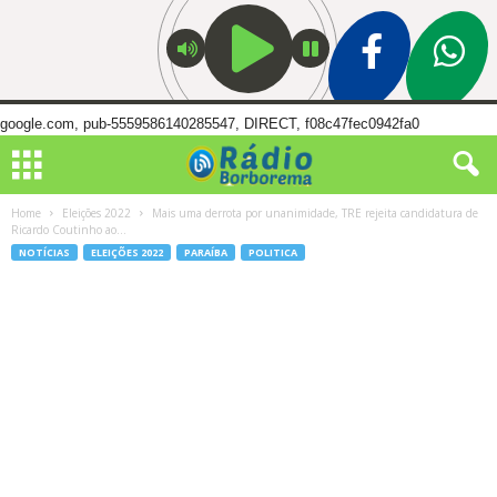
google.com, pub-5559586140285547, DIRECT, f08c47fec0942fa0
Home
Eleições 2022
Mais uma derrota por unanimidade, TRE rejeita candidatura de
Ricardo Coutinho ao...
NOTÍCIAS
ELEIÇÕES 2022
PARAÍBA
POLITICA