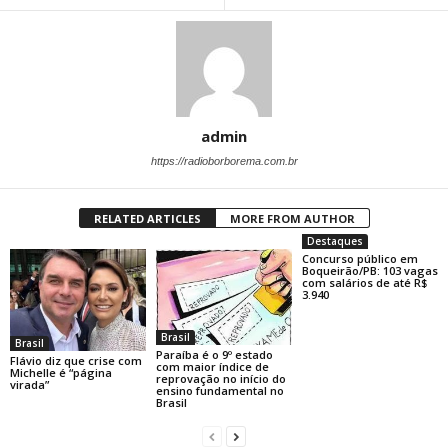
admin
https://radioborborema.com.br
RELATED ARTICLES
MORE FROM AUTHOR
Destaques
Concurso público em
Boqueirão/PB: 103 vagas
com salários de até R$
3.940
Brasil
Brasil
Paraíba é o 9º estado
Flávio diz que crise com
com maior índice de
Michelle é “página
reprovação no início do
virada”
ensino fundamental no
Brasil