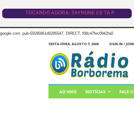
google.com, pub-5559586140285547, DIRECT, f08c47fec0942fa0
SEXTA-FEIRA, AGOSTO 7, 2026
SIGN IN / JOIN
Radio
Borborema
AO VIVO
NOTÍCIAS
FALE 