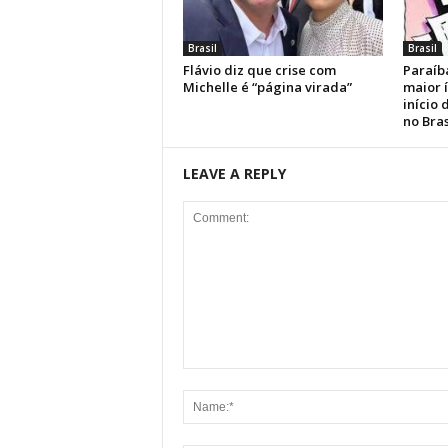
Brasil
Brasil
Flávio diz que crise com
Paraíb
Michelle é “página virada”
maior 
início
no Bras
LEAVE A REPLY