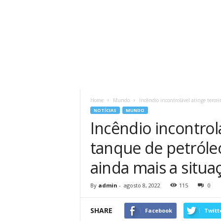
Home
Mundo
Incêndio incontrolável atinge terce
NOTÍCIAS
MUNDO
Incêndio incontrolá
tanque de petról
ainda mais a situa
By
admin
-
agosto 8, 2022
115
0
SHARE
Facebook
Twitt