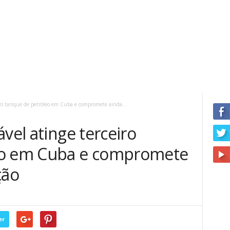
iro tanque de petróleo em Cuba e compromete ainda...
vel atinge terceiro
eo em Cuba e compromete
ção
er