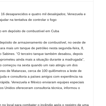
, 16 desaparecidos e quatro mil desalojados; Venezuela e
udar na tentativa de controlar o fogo
o em depósito de combustível em Cuba
 depósito de armazenamento de combustível, no oeste de
para mais um tanque de petróleo nesta segunda-feira, 8,
io Sabines. “O terceiro tanque também desabou, depois
prometeu ainda mais a situação durante a madrugada”,
ogo começou na sexta quando um raio atingiu um dos
ores de Matanzas, cerca de 100 quilômetros a leste de
ajuda e consultoria a países amigos com experiência na
 rápida. Venezuela e México enviaram equipes especiais
dos Unidos ofereceram consultoria técnica, informou o
no local para combater o incêndio após o registro de uma