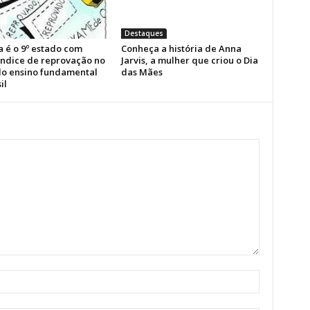
Destaques
a é o 9º estado com
Conheça a história de Anna
índice de reprovação no
Jarvis, a mulher que criou o Dia
 do ensino fundamental
das Mães
il