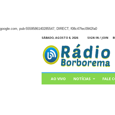
google.com, pub-5559586140285547, DIRECT, f08c47fec0942fa0
SÁBADO, AGOSTO 8, 2026
SIGN IN / JOIN
B
Radio
Borborema
AO VIVO
NOTÍCIAS
FALE 