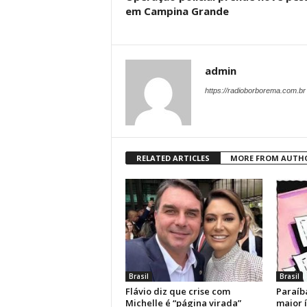
em Campina Grande
admin
https://radioborborema.com.br
RELATED ARTICLES
MORE FROM AUTH
Brasil
Brasil
Flávio diz que crise com
Paraíb
Michelle é “página virada”
maior 