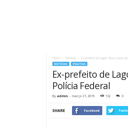
Home
Notícias
Ex-prefeito de Lagoa Seca é preso pel
NOTÍCIAS
POLITICA
Ex-prefeito de Lag
Polícia Federal
By
admin
-
março 27, 2019
152
0
SHARE
Facebook
Twitt