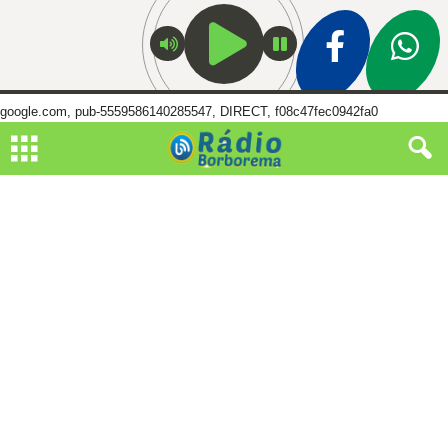
google.com, pub-5559586140285547, DIRECT, f08c47fec0942fa0