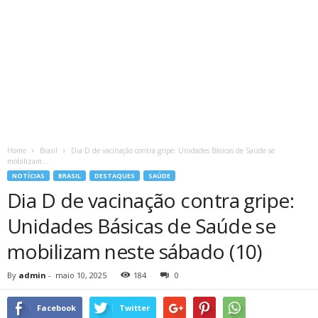
Home
Brasil
Dia D de vacinação contra gripe: Unidades Básicas de Saúde se
mobilizam...
NOTÍCIAS
BRASIL
DESTAQUES
SAÚDE
Dia D de vacinação contra gripe:
Unidades Básicas de Saúde se
mobilizam neste sábado (10)
By
admin
-
maio 10, 2025
184
0
Facebook
Twitter