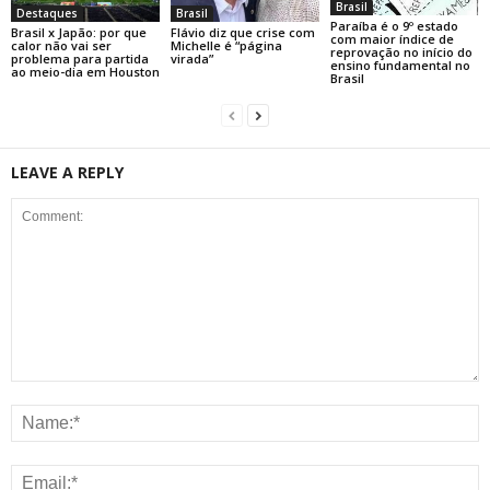
Brasil
Destaques
Brasil
Paraíba é o 9º estado
Brasil x Japão: por que
Flávio diz que crise com
com maior índice de
calor não vai ser
Michelle é “página
reprovação no início do
problema para partida
virada”
ensino fundamental no
ao meio-dia em Houston
Brasil
LEAVE A REPLY