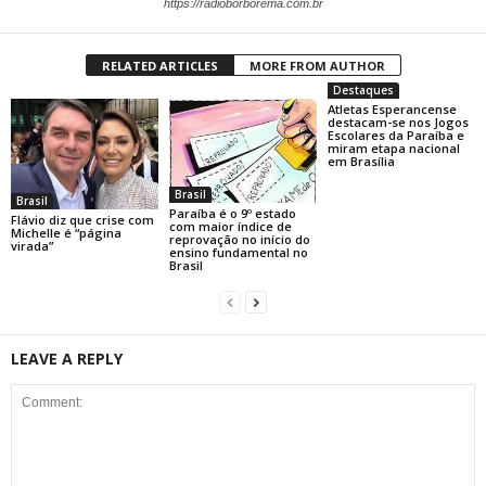
https://radioborborema.com.br
RELATED ARTICLES
MORE FROM AUTHOR
Destaques
Atletas Esperancense
destacam-se nos Jogos
Escolares da Paraíba e
miram etapa nacional
em Brasília
Brasil
Brasil
Paraíba é o 9º estado
Flávio diz que crise com
com maior índice de
Michelle é “página
reprovação no início do
virada”
ensino fundamental no
Brasil
LEAVE A REPLY