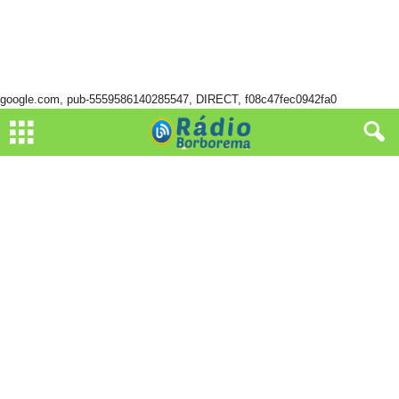
google.com, pub-5559586140285547, DIRECT, f08c47fec0942fa0