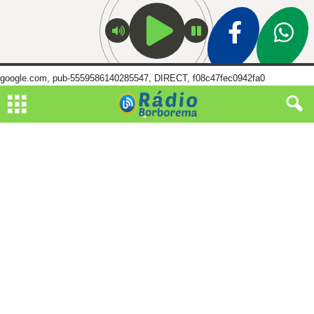
google.com, pub-5559586140285547, DIRECT, f08c47fec0942fa0