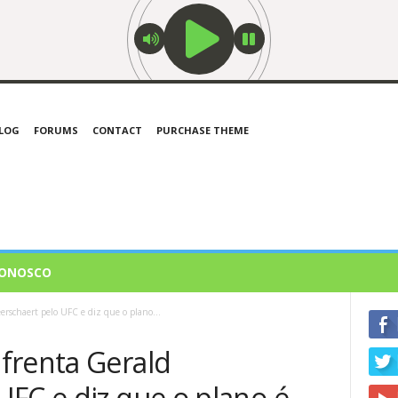
LOG
FORUMS
CONTACT
PURCHASE THEME
CONOSCO
rschaert pelo UFC e diz que o plano...
frenta Gerald
UFC e diz que o plano é