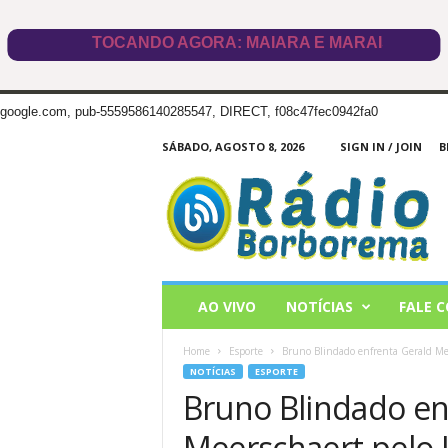
google.com, pub-5559586140285547, DIRECT, f08c47fec0942fa0
SÁBADO, AGOSTO 8, 2026
SIGN IN / JOIN
B
Radio
Borborema
AO VIVO
NOTÍCIAS
FALE 
Home
Esporte
Bruno Blindado enfrenta Gerald Mee
NOTÍCIAS
ESPORTE
Bruno Blindado en
Meerschaert pelo 