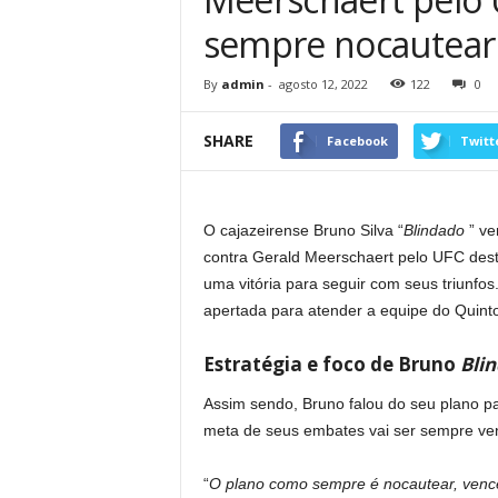
sempre nocautear
By
admin
-
agosto 12, 2022
122
0
SHARE
Facebook
Twitt
O cajazeirense Bruno Silva “
Blindado
” ve
contra Gerald Meerschaert pelo UFC deste
uma vitória para seguir com seus triunfo
apertada para atender a equipe do Quint
Estratégia e foco de Bruno
Bli
Assim sendo, Bruno falou do seu plano pa
meta de seus embates vai ser sempre ve
“
O plano como sempre é nocautear, vencer