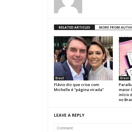
RELATED ARTICLES
MORE FROM AUTH
Brasil
Brasil
Flávio diz que crise com
Paraíb
Michelle é “página virada”
maior 
início
no Bras
LEAVE A REPLY