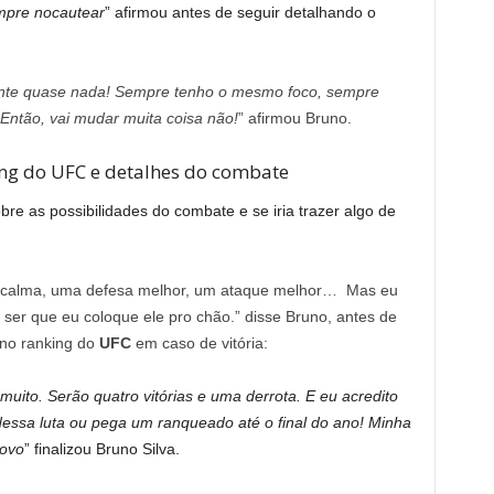
empre nocautear
” afirmou antes de seguir detalhando o
nte quase nada! Sempre tenho o mesmo foco, sempre
 Então, vai mudar muita coisa não!
” afirmou Bruno.
ing do UFC e detalhes do combate
e as possibilidades do combate e se iria trazer algo de
as calma, uma defesa melhor, um ataque melhor… Mas eu
r que eu coloque ele pro chão.” disse Bruno, antes de
 no ranking do
UFC
em caso de vitória:
uito. Serão quatro vitórias e uma derrota. E eu acredito
dessa luta ou pega um ranqueado até o final do ano! Minha
novo
” finalizou Bruno Silva.