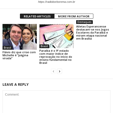
https://radioborborema.com.br
RELATED ARTICLES
MORE FROM AUTHOR
Destaques
Atletas Esperancense
destacam-se nos Jogos
Escolares da Paraíba e
miram etapa nacional
em Brasília
Brasil
Brasil
Paraíba é o 9º estado
Flávio diz que crise com
com maior índice de
Michelle é “página
reprovação no início do
virada”
ensino fundamental no
Brasil
LEAVE A REPLY