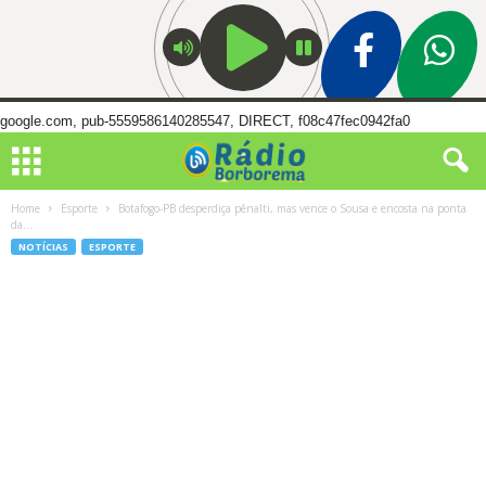
google.com, pub-5559586140285547, DIRECT, f08c47fec0942fa0
Home
Esporte
Botafogo-PB desperdiça pênalti, mas vence o Sousa e encosta na ponta
da...
NOTÍCIAS
ESPORTE