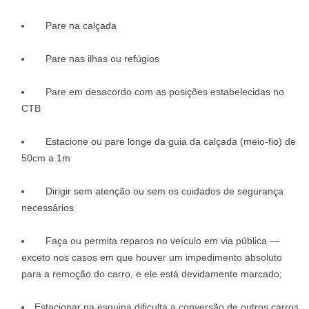
Pare na calçada
Pare nas ilhas ou refúgios
Pare em desacordo com as posições estabelecidas no
CTB
Estacione ou pare longe da guia da calçada (meio-fio) de
50cm a 1m
Dirigir sem atenção ou sem os cuidados de segurança
necessários
Faça ou permita reparos no veículo em via pública —
exceto nos casos em que houver um impedimento absoluto
para a remoção do carro, e ele está devidamente marcado;
Estacionar na esquina dificulta a conversão de outros carros