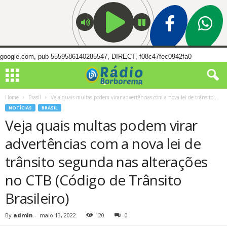
google.com, pub-5559586140285547, DIRECT, f08c47fec0942fa0
Home
Brasil
Veja quais multas podem virar advertências com a nova lei de trânsito...
NOTÍCIAS
BRASIL
Veja quais multas podem virar
advertências com a nova lei de
trânsito segunda nas alterações
no CTB (Código de Trânsito
Brasileiro)
By
admin
-
maio 13, 2022
120
0