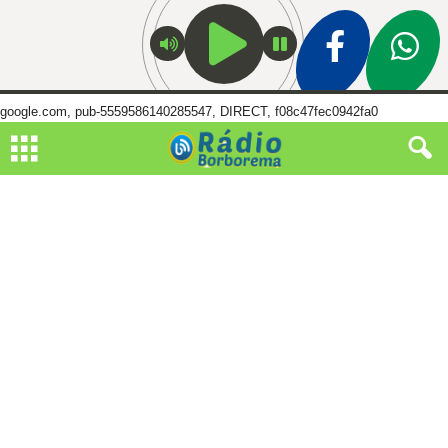
google.com, pub-5559586140285547, DIRECT, f08c47fec0942fa0