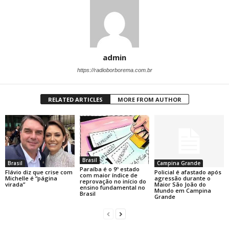
admin
https://radioborborema.com.br
RELATED ARTICLES
MORE FROM AUTHOR
Brasil
Brasil
Campina Grande
Paraíba é o 9º estado
Flávio diz que crise com
Policial é afastado após
com maior índice de
Michelle é “página
agressão durante o
reprovação no início do
virada”
Maior São João do
ensino fundamental no
Mundo em Campina
Brasil
Grande