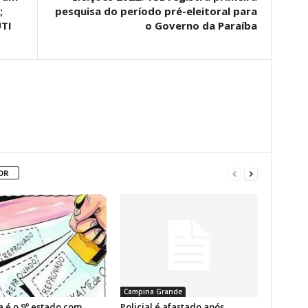
;
pesquisa do período pré-eleitoral para
TI
o Governo da Paraíba
OR
Campina Grande
a é o 9º estado com
Policial é afastado após