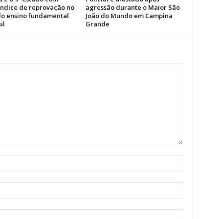
índice de reprovação no
agressão durante o Maior São
 do ensino fundamental
João do Mundo em Campina
il
Grande