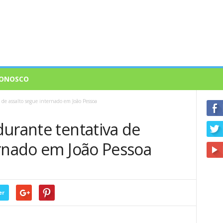
CONOSCO
 de assalto segue internado em João Pessoa
durante tentativa de
ernado em João Pessoa
er