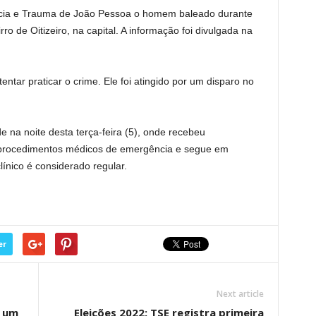
ncia e Trauma de João Pessoa o homem baleado durante
ro de Oitizeiro, na capital. A informação foi divulgada na
entar praticar o crime. Ele foi atingido por um disparo no
 na noite desta terça-feira (5), onde recebeu
 procedimentos médicos de emergência e segue em
ínico é considerado regular.
er
Next article
e um
Eleições 2022: TSE registra primeira