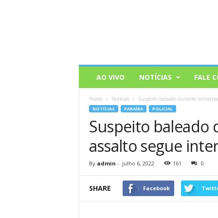
AO VIVO
NOTÍCIAS
FALE 
Home
Notícias
Suspeito baleado durante tentativa
NOTÍCIAS
PARAÍBA
POLICIAL
Suspeito baleado 
assalto segue int
By
admin
-
julho 6, 2022
161
0
SHARE
Facebook
Twitt