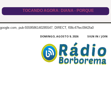
google.com, pub-5559586140285547, DIRECT, f08c47fec0942fa0
DOMINGO, AGOSTO 9, 2026
SIGN IN / JOIN
Radio
Borborema