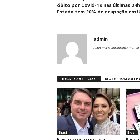
óbito por Covid-19 nas últimas 24h
Estado tem 20% de ocupação em U
admin
https://radioborborema.com.br
RELATED ARTICLES
MORE FROM AUTH
Brasil
Brasil
Flávio diz que crise com
Paraíb