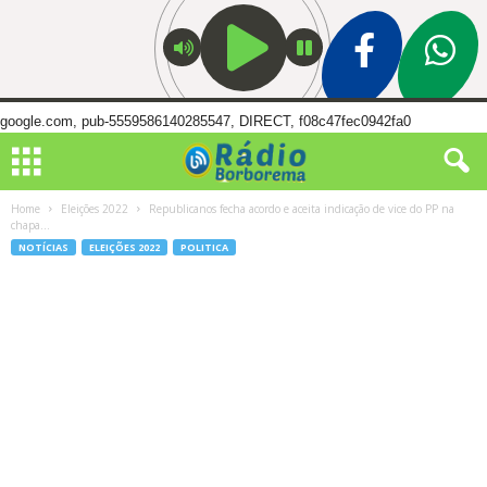
google.com, pub-5559586140285547, DIRECT, f08c47fec0942fa0
Home
Eleições 2022
Republicanos fecha acordo e aceita indicação de vice do PP na
chapa...
NOTÍCIAS
ELEIÇÕES 2022
POLITICA