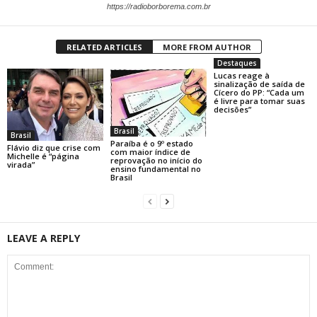
https://radioborborema.com.br
RELATED ARTICLES
MORE FROM AUTHOR
Destaques
Lucas reage à
sinalização de saída de
Cícero do PP: “Cada um
é livre para tomar suas
decisões”
Brasil
Brasil
Paraíba é o 9º estado
Flávio diz que crise com
com maior índice de
Michelle é “página
reprovação no início do
virada”
ensino fundamental no
Brasil
LEAVE A REPLY