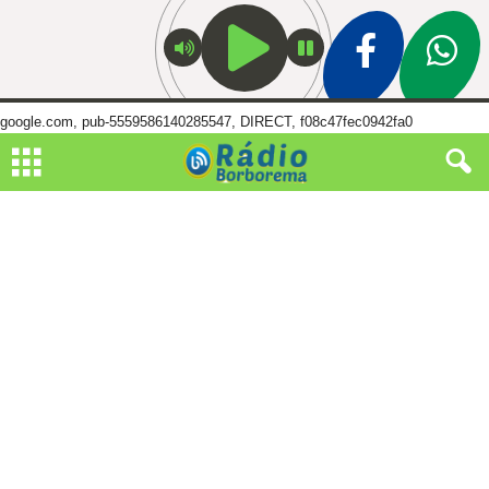
google.com, pub-5559586140285547, DIRECT, f08c47fec0942fa0