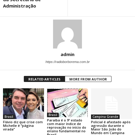
Administração
admin
https://radioborborema.com.br
RELATED ARTICLES
MORE FROM AUTHOR
Brasil
Brasil
Campina Grande
Paraíba é o 9º estado
Flávio diz que crise com
Policial é afastado após
com maior índice de
Michelle é “página
agressão durante o
reprovação no início do
virada”
Maior São João do
ensino fundamental no
Mundo em Campina
Brasil