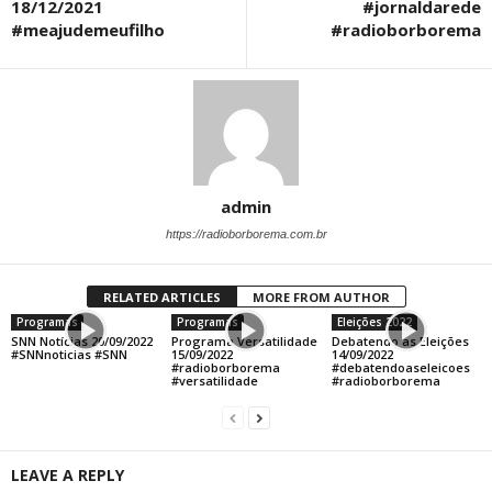
18/12/2021
#jornaldarede
#meajudemeufilho
#radioborborema
admin
https://radioborborema.com.br
RELATED ARTICLES
MORE FROM AUTHOR
Programas
Programas
Eleições 2022
SNN Notícias 20/09/2022
Programa Versatilidade
Debatendo as Eleições
#SNNnoticias #SNN
15/09/2022
14/09/2022
#radioborborema
#debatendoaseleicoes
#versatilidade
#radioborborema
LEAVE A REPLY