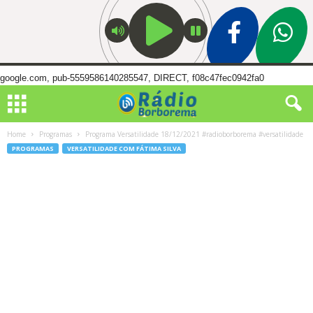
google.com, pub-5559586140285547, DIRECT, f08c47fec0942fa0
Home
Programas
Programa Versatilidade 18/12/2021 #radioborborema #versatilidade
PROGRAMAS
VERSATILIDADE COM FÁTIMA SILVA