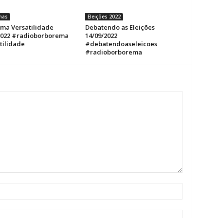
mas
Eleições 2022
ma Versatilidade
Debatendo as Eleições
2022 #radioborborema
14/09/2022
tilidade
#debatendoaseleicoes
#radioborborema