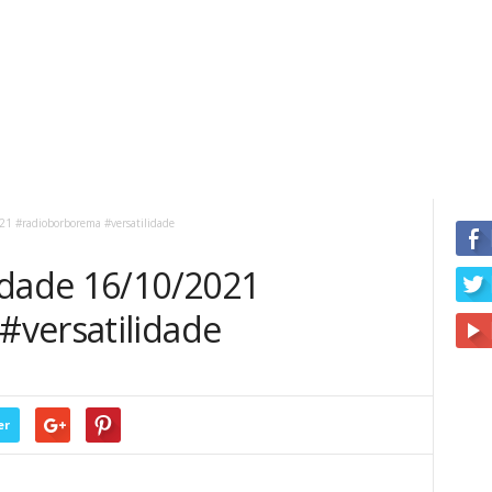
21 #radioborborema #versatilidade
idade 16/10/2021
versatilidade
er