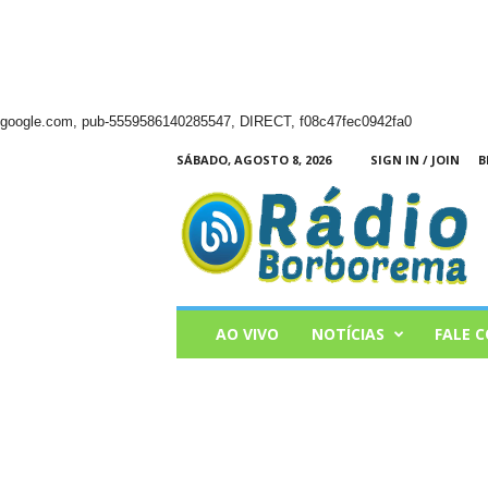
google.com, pub-5559586140285547, DIRECT, f08c47fec0942fa0
SÁBADO, AGOSTO 8, 2026
SIGN IN / JOIN
B
Radio
Borborema
AO VIVO
NOTÍCIAS
FALE 