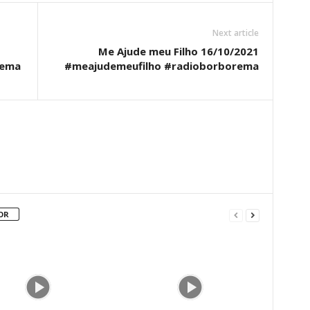
Next article
Me Ajude meu Filho 16/10/2021
rema
#meajudemeufilho #radioborborema
OR