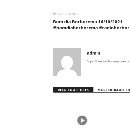
Previous article
Bom dia Borborema 16/10/2021
#bomdiaborborema #radioborbo
admin
https://radioborborema.com.br
RELATED ARTICLES
MORE FROM AUTH