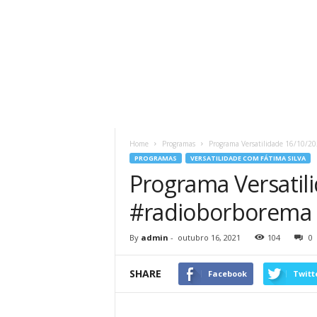
Home
Programas
Programa Versatilidade 16/10/20
PROGRAMAS
VERSATILIDADE COM FÁTIMA SILVA
Programa Versatil
#radioborborema #
By
admin
-
outubro 16, 2021
104
0
SHARE
Facebook
Twitt