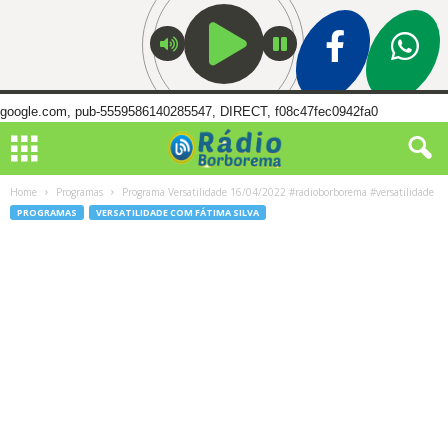
google.com, pub-5559586140285547, DIRECT, f08c47fec0942fa0
Home
Programas
Programa Versatilidade 16/04/2022 #radioborborema #versatilidade
PROGRAMAS
VERSATILIDADE COM FÁTIMA SILVA