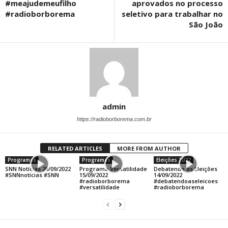
#meajudemeufilho
aprovados no processo
#radioborborema
seletivo para trabalhar no
São João
admin
https://radioborborema.com.br
RELATED ARTICLES
MORE FROM AUTHOR
Programas
Programas
Eleições 2022
SNN Notícias 20/09/2022
Programa Versatilidade
Debatendo as Eleições
#SNNnoticias #SNN
15/09/2022
14/09/2022
#radioborborema
#debatendoaseleicoes
#versatilidade
#radioborborema