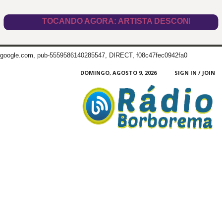
google.com, pub-5559586140285547, DIRECT, f08c47fec0942fa0
DOMINGO, AGOSTO 9, 2026
SIGN IN / JOIN
Radio
Borborema