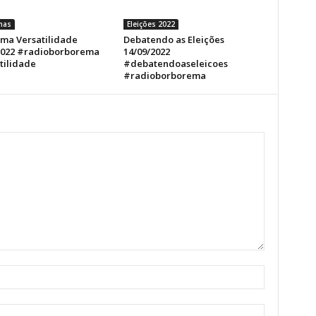
mas
Eleições 2022
ma Versatilidade
Debatendo as Eleições
2022 #radioborborema
14/09/2022
tilidade
#debatendoaseleicoes
#radioborborema