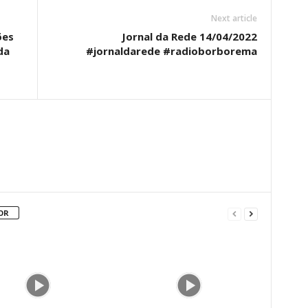
Next article
ões
Jornal da Rede 14/04/2022
da
#jornaldarede #radioborborema
OR