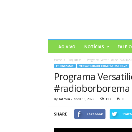
AO VIVO
NOTÍCIAS
FALE 
Home
Programas
Programa Versatilidade 09/04/20
PROGRAMAS
VERSATILIDADE COM FÁTIMA SILVA
Programa Versatil
#radioborborema #
By
admin
-
abril 18, 2022
113
0
SHARE
Facebook
Twitt