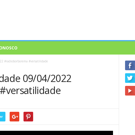
CONOSCO
22 #radioborborema #versatilidade
idade 09/04/2022
versatilidade
er