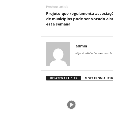
Previous article
Projeto que regulamenta associaç
de municípios pode ser votado ain
esta semana
admin
https://radioborborema.com.br
RELATED ARTICLES
MORE FROM AUTH