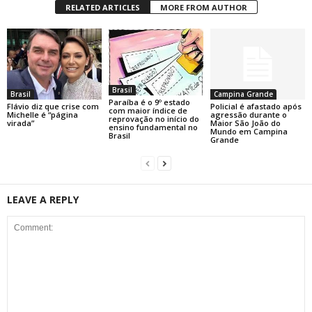
RELATED ARTICLES
MORE FROM AUTHOR
Brasil
Brasil
Campina Grande
Paraíba é o 9º estado
Flávio diz que crise com
Policial é afastado após
com maior índice de
Michelle é “página
agressão durante o
reprovação no início do
virada”
Maior São João do
ensino fundamental no
Mundo em Campina
Brasil
Grande
LEAVE A REPLY