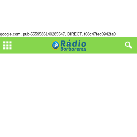
google.com, pub-5559586140285547, DIRECT, f08c47fec0942fa0