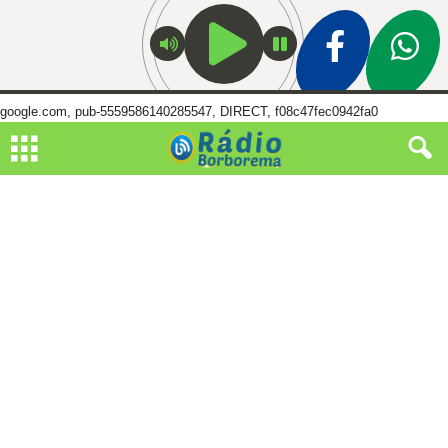
google.com, pub-5559586140285547, DIRECT, f08c47fec0942fa0