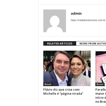
admin
https://radioborborema.com.br
RELATED ARTICLES
MORE FROM AUTH
Brasil
Brasil
Flávio diz que crise com
Paraíb
Michelle é “página virada”
maior 
início
no Bras