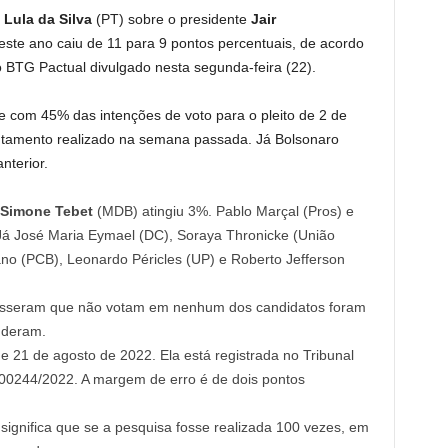
 Lula da Silva
(PT) sobre o presidente
Jair
deste ano caiu de 11 para 9 pontos percentuais, de acordo
BTG Pactual divulgado nesta segunda-feira (22).
com 45% das intenções de voto para o pleito de 2 de
ntamento realizado na semana passada. Já Bolsonaro
terior.
Simone Tebet
(MDB) atingiu 3%. Pablo Marçal (Pros) e
Já José Maria Eymael (DC), Soraya Thronicke (União
zano (PCB), Leonardo Péricles (UP) e Roberto Jefferson
isseram que não votam em nenhum dos candidatos foram
nderam.
 e 21 de agosto de 2022. Ela está registrada no Tribunal
-00244/2022. A margem de erro é de dois pontos
significa que se a pesquisa fosse realizada 100 vezes, em