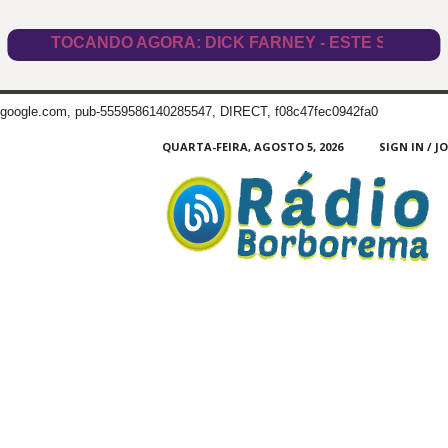
google.com, pub-5559586140285547, DIRECT, f08c47fec0942fa0
QUARTA-FEIRA, AGOSTO 5, 2026
SIGN IN / J
Radio
Borborema