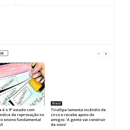
OR
Brasil
a é o 9º estado com
Tirullipa lamenta incêndio de
índice de reprovação no
circo e recebe apoio de
 do ensino fundamental
amigos: ‘A gente vai construir
il
de novo’