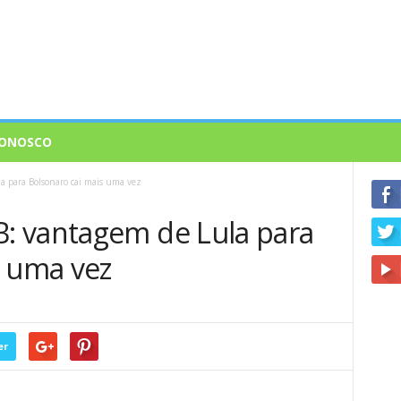
CONOSCO
 para Bolsonaro cai mais uma vez
: vantagem de Lula para
s uma vez
er