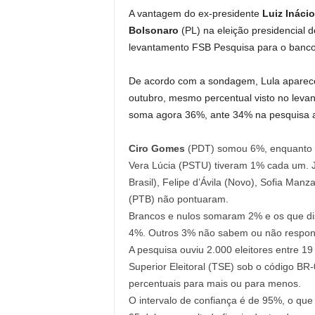
A vantagem do ex-presidente
Luiz Inácio
Bolsonaro
(PL) na eleição presidencial 
levantamento FSB Pesquisa para o banco 
De acordo com a sondagem, Lula aparece 
outubro, mesmo percentual visto no leva
soma agora 36%, ante 34% na pesquisa an
Ciro Gomes
(PDT) somou 6%, enquanto
Vera Lúcia (PSTU) tiveram 1% cada um. 
Brasil), Felipe d’Ávila (Novo), Sofia Man
(PTB) não pontuaram.
Brancos e nulos somaram 2% e os que d
4%. Outros 3% não sabem ou não respo
A pesquisa ouviu 2.000 eleitores entre 19
Superior Eleitoral (TSE) sob o código BR
percentuais para mais ou para menos.
O intervalo de confiança é de 95%, o que 