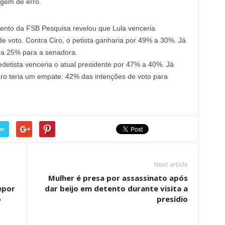
rgem de erro.
ento da FSB Pesquisa revelou que Lula venceria
 voto. Contra Ciro, o petista ganharia por 49% a 30%. Já
tra 25% para a senadora.
edetista venceria o atual presidente por 47% a 40%. Já
ro teria um empate: 42% das intenções de voto para
er
Next article
Mulher é presa por assassinato após
epor
dar beijo em detento durante visita a
o
presídio