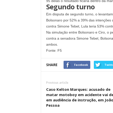
95 delas o resultado ficaria dentro da ma
Segundo turno
Em disputa de segundo turno, o levantam
Bolsonaro por 52% a 39% das intenções de
contra Simone Tebet, Lula teria 53% con
Na simulação entre Bolsonaro e Ciro, o p
contra a senadora Simone Tebet, Bolsona
ambos.
Fonte: F5
SHARE
Facebook
Twitt
Previous article
Caso Kelton Marques: acusado de
matar motoboy em acidente vai d
em audiência de instrução, em Joã
Pessoa