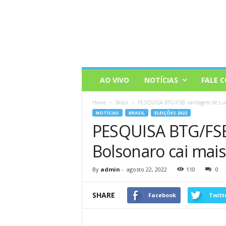
AO VIVO
NOTÍCIAS
FALE 
Home
Brasil
PESQUISA BTG/FSB: vantagem de Lula
NOTÍCIAS
BRASIL
ELEIÇÕES 2022
PESQUISA BTG/FSB
Bolsonaro cai mai
By
admin
-
agosto 22, 2022
110
0
SHARE
Facebook
Twitt