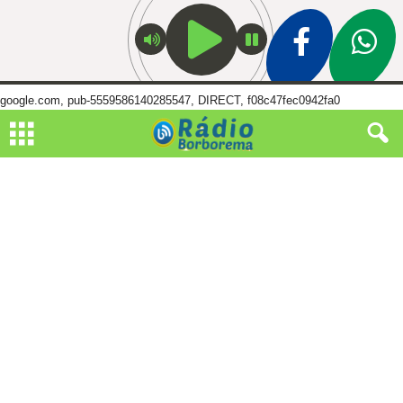
google.com, pub-5559586140285547, DIRECT, f08c47fec0942fa0