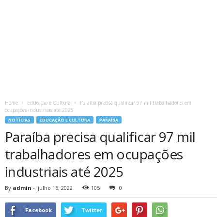
Home
Educação e Cultura
Paraíba precisa qualificar 97 mil trabalhadores em
ocupações industriais até 2025
NOTÍCIAS
EDUCAÇÃO E CULTURA
PARAÍBA
Paraíba precisa qualificar 97 mil
trabalhadores em ocupações
industriais até 2025
By
admin
-
julho 15, 2022
105
0
Facebook
Twitter