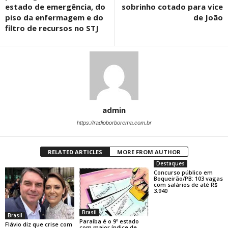
estado de emergência, do
sobrinho cotado para vice
piso da enfermagem e do
de João
filtro de recursos no STJ
admin
https://radioborborema.com.br
RELATED ARTICLES
MORE FROM AUTHOR
Destaques
Concurso público em
Boqueirão/PB: 103 vagas
com salários de até R$
3.940
Brasil
Brasil
Paraíba é o 9º estado
Flávio diz que crise com
com maior índice de