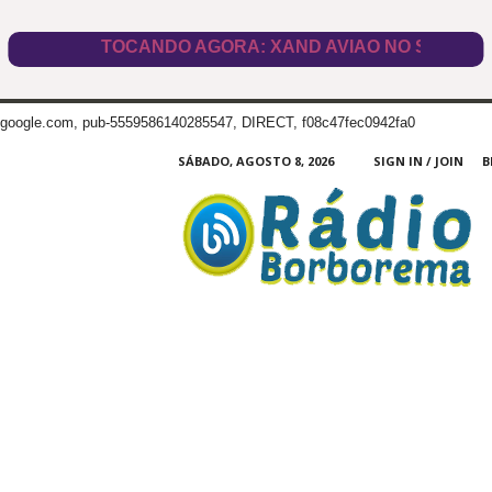
google.com, pub-5559586140285547, DIRECT, f08c47fec0942fa0
SÁBADO, AGOSTO 8, 2026
SIGN IN / JOIN
B
Radio
Borborema