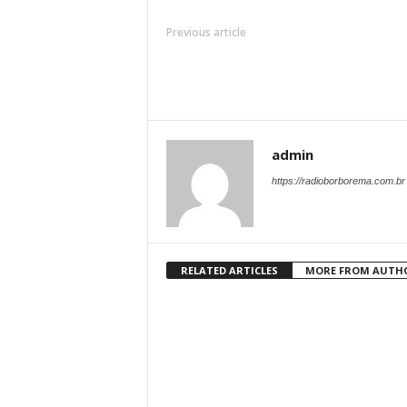
Previous article
admin
https://radioborborema.com.br
RELATED ARTICLES
MORE FROM AUTH