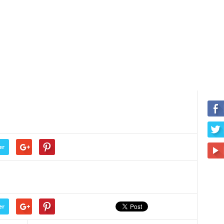
er
er