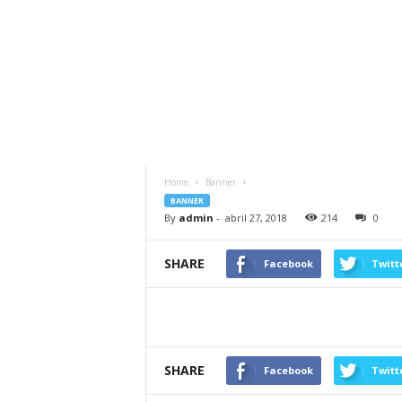
Home
Banner
BANNER
By
admin
-
abril 27, 2018
214
0
SHARE
Facebook
Twitt
SHARE
Facebook
Twitt