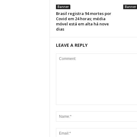
Banner
Banner
Brasil registra 94 mortes por
Covid em 24 horas; média
móvel está em alta há nove
dias
LEAVE A REPLY