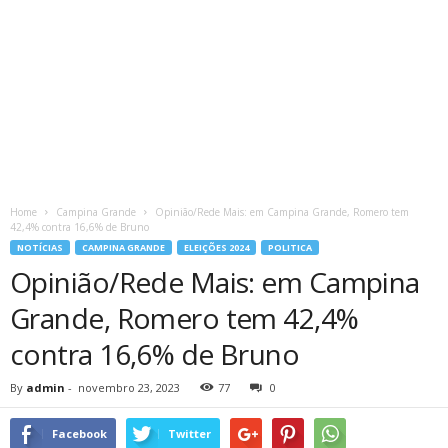
Home
Campina Grande
Opinião/Rede Mais: em Campina Grande, Romero tem
42,4% contra 16,6% de Bruno
NOTÍCIAS
CAMPINA GRANDE
ELEIÇÕES 2024
POLITICA
Opinião/Rede Mais: em Campina
Grande, Romero tem 42,4%
contra 16,6% de Bruno
By
admin
-
novembro 23, 2023
77
0
Facebook
Twitter