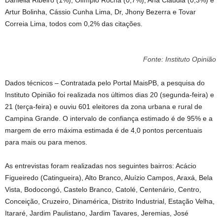
Daniella Ribeiro (1%), Olímpio Rocha (0,7%), Ana Cláudia (0,3%) e
Artur Bolinha, Cássio Cunha Lima, Dr, Jhony Bezerra e Tovar
Correia Lima, todos com 0,2% das citações.
Fonte: Instituto Opinião
Dados técnicos – Contratada pelo Portal MaisPB, a pesquisa do
Instituto Opinião foi realizada nos últimos dias 20 (segunda-feira) e
21 (terça-feira) e ouviu 601 eleitores da zona urbana e rural de
Campina Grande. O intervalo de confiança estimado é de 95% e a
margem de erro máxima estimada é de 4,0 pontos percentuais
para mais ou para menos.
As entrevistas foram realizadas nos seguintes bairros: Acácio
Figueiredo (Catingueira), Alto Branco, Aluízio Campos, Araxá, Bela
Vista, Bodocongó, Castelo Branco, Catolé, Centenário, Centro,
Conceição, Cruzeiro, Dinamérica, Distrito Industrial, Estação Velha,
Itararé, Jardim Paulistano, Jardim Tavares, Jeremias, José