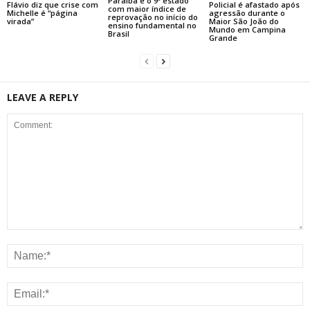
Paraíba é o 9º estado
Flávio diz que crise com
Policial é afastado após
com maior índice de
Michelle é “página
agressão durante o
reprovação no início do
virada”
Maior São João do
ensino fundamental no
Mundo em Campina
Brasil
Grande
LEAVE A REPLY