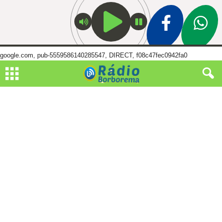
google.com, pub-5559586140285547, DIRECT, f08c47fec0942fa0