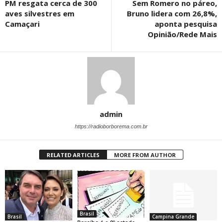
PM resgata cerca de 300
Sem Romero no páreo,
aves silvestres em
Bruno lidera com 26,8%,
Camaçari
aponta pesquisa
Opinião/Rede Mais
admin
https://radioborborema.com.br
RELATED ARTICLES
MORE FROM AUTHOR
Brasil
Brasil
Campina Grande