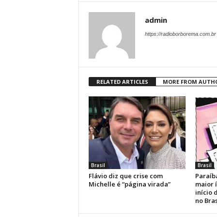
admin
https://radioborborema.com.br
RELATED ARTICLES
MORE FROM AUTH
Brasil
Brasil
Flávio diz que crise com
Paraíb
Michelle é “página virada”
maior 
início
no Bras