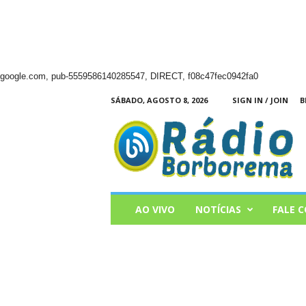
google.com, pub-5559586140285547, DIRECT, f08c47fec0942fa0
SÁBADO, AGOSTO 8, 2026
SIGN IN / JOIN
B
Radio
Borborema
AO VIVO
NOTÍCIAS
FALE 