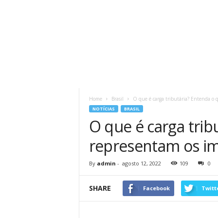
Home
Brasil
O que é carga tributária? Entenda o q
NOTÍCIAS
BRASIL
O que é carga trib
representam os im
By
admin
-
agosto 12, 2022
109
0
SHARE
Facebook
Twitt