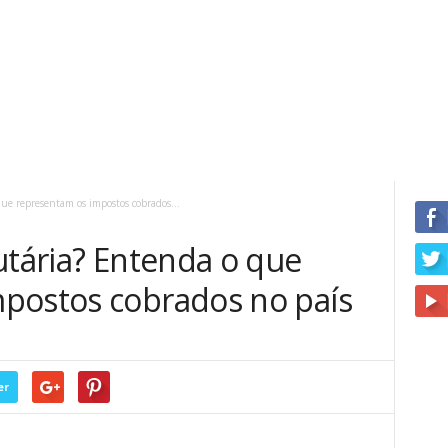
ue representam os impostos cobrados...
utária? Entenda o que
postos cobrados no país
er