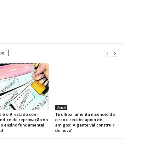
OR
Brasil
a é o 9º estado com
Tirullipa lamenta incêndio de
índice de reprovação no
circo e recebe apoio de
 do ensino fundamental
amigos: ‘A gente vai construir
il
de novo’