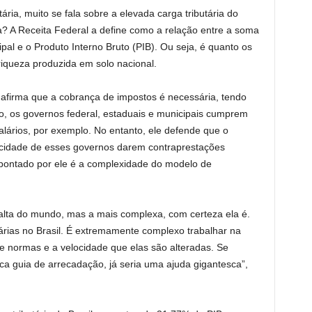
ria, muito se fala sobre a elevada carga tributária do
ria? A Receita Federal a define como a relação entre a soma
pal e o Produto Interno Bruto (PIB). Ou seja, é quanto os
riqueza produzida em solo nacional.
 afirma que a cobrança de impostos é necessária, tendo
o, os governos federal, estaduais e municipais cumprem
lários, por exemplo. No entanto, ele defende que o
acidade de esses governos darem contraprestações
apontado por ele é a complexidade do modelo de
s alta do mundo, mas a mais complexa, com certeza ela é.
árias no Brasil. É extremamente complexo trabalhar na
de normas e a velocidade que elas são alteradas. Se
ca guia de arrecadação, já seria uma ajuda gigantesca”,