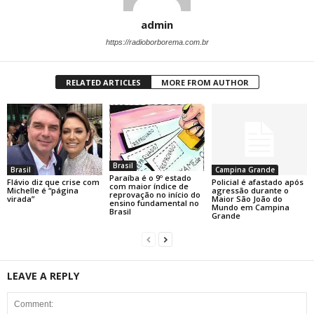
admin
https://radioborborema.com.br
RELATED ARTICLES
MORE FROM AUTHOR
Brasil
Brasil
Campina Grande
Paraíba é o 9º estado
Flávio diz que crise com
Policial é afastado após
com maior índice de
Michelle é “página
agressão durante o
reprovação no início do
virada”
Maior São João do
ensino fundamental no
Mundo em Campina
Brasil
Grande
LEAVE A REPLY