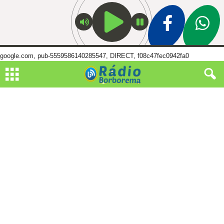
google.com, pub-5559586140285547, DIRECT, f08c47fec0942fa0