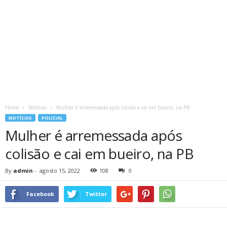
Home
Notícias
Mulher é arremessada após colisão e cai em bueiro, na PB
NOTÍCIAS
POLICIAL
Mulher é arremessada após
colisão e cai em bueiro, na PB
By
admin
-
agosto 15, 2022
108
0
Facebook
Twitter