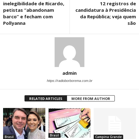
inelegibilidade de Ricardo,
12 registros de
petistas “abandonam
candidatura à Presidência
barco” e fecham com
da República; veja quem
Pollyanna
são
admin
https://radioborborema.com.br
RELATED ARTICLES
MORE FROM AUTHOR
Brasil
Brasil
Campina Grande