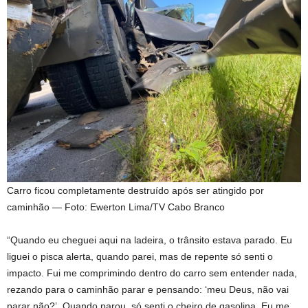
Carro ficou completamente destruído após ser atingido por
caminhão — Foto: Ewerton Lima/TV Cabo Branco
“Quando eu cheguei aqui na ladeira, o trânsito estava parado. Eu
liguei o pisca alerta, quando parei, mas de repente só senti o
impacto. Fui me comprimindo dentro do carro sem entender nada,
rezando para o caminhão parar e pensando: ‘meu Deus, não vai
parar não?’. Quando parou, só senti o cheiro de gasolina. Eu me