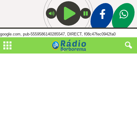
google.com, pub-5559586140285547, DIRECT, f08c47fec0942fa0