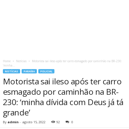
Home
Notícias
Motorista sai ileso após ter carro esmagado por caminhão na BR-230:
‘minha...
NOTÍCIAS
PARAÍBA
POLICIAL
Motorista sai ileso após ter carro
esmagado por caminhão na BR-
230: ‘minha dívida com Deus já tá
grande’
By
admin
-
agosto 15, 2022
92
0