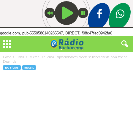
google.com, pub-5559586140285547, DIRECT, f08c47fec0942fa0
Home
Brasil
Micro e Pequenos Empreendedores podem se beneficiar da nova fase do
Desenrola...
NOTÍCIAS
BRASIL