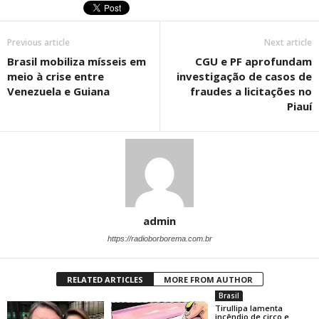
Previous article
Next article
Brasil mobiliza mísseis em
CGU e PF aprofundam
meio à crise entre
investigação de casos de
Venezuela e Guiana
fraudes a licitações no
Piauí
admin
https://radioborborema.com.br
RELATED ARTICLES
MORE FROM AUTHOR
Brasil
Tirullipa lamenta
incêndio de circo e