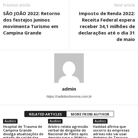
Previous article
Next article
SÃO JOÃO 2022: Retorno
Imposto de Renda 2022:
dos festejos juninos
Receita Federal espera
movimenta Turismo em
receber 34,1 milhões de
Campina Grande
declarações até o dia 31
de maio
admin
https://radioborborema.com.br
RELATED ARTICLES
MORE FROM AUTHOR
Audios
Audios
Audios
Hospital de Trauma de
Árbitro relata agressão
Haddad afirma que
Campina Grande
verbal de dirigente do
socorro às empresas
divulga atualizações do
Nacional de Patos após
aéreas não vai usar
estado de saúde das
derrota para o Atlético-
dinheiro do Tesouro