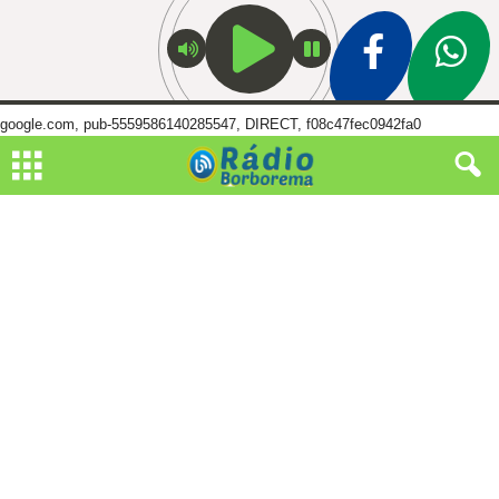
google.com, pub-5559586140285547, DIRECT, f08c47fec0942fa0