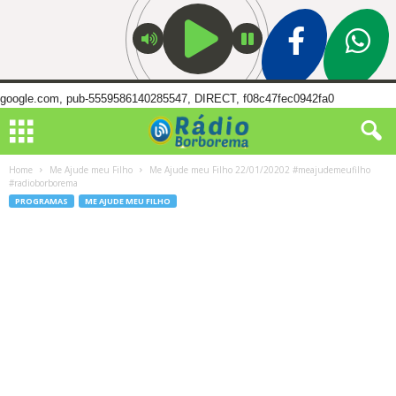
google.com, pub-5559586140285547, DIRECT, f08c47fec0942fa0
Home
Me Ajude meu Filho
Me Ajude meu Filho 22/01/20202 #meajudemeufilho
#radioborborema
PROGRAMAS
ME AJUDE MEU FILHO