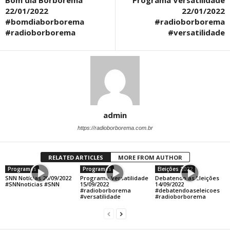
22/01/2022
22/01/2022
#bomdiaborborema
#radioborborema
#radioborborema
#versatilidade
admin
https://radioborborema.com.br
RELATED ARTICLES
MORE FROM AUTHOR
Programas
Programas
Eleições 2022
SNN Notícias 20/09/2022
Programa Versatilidade
Debatendo as Eleições
#SNNnoticias #SNN
15/09/2022
14/09/2022
#radioborborema
#debatendoaseleicoes
#versatilidade
#radioborborema