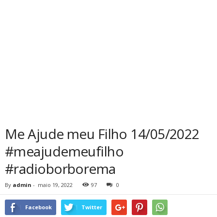
Me Ajude meu Filho 14/05/2022
#meajudemeufilho
#radioborborema
By
admin
-
maio 19, 2022
97
0
Facebook
Twitter