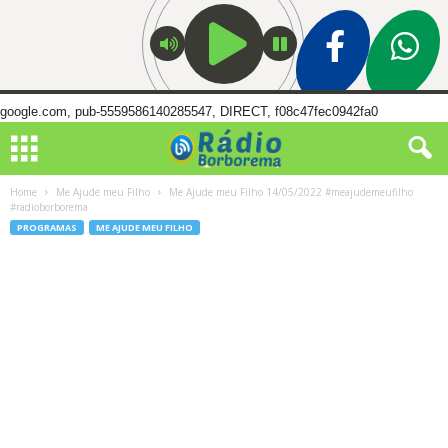
google.com, pub-5559586140285547, DIRECT, f08c47fec0942fa0
Home
Me Ajude meu Filho
Me Ajude meu Filho 14/05/2022 #meajudemeufilho
#radioborborema
PROGRAMAS
ME AJUDE MEU FILHO