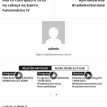
na cabeça no bairro
#radioborborema
Funcionários IV
admin
https://radioborborema.com.br
RELATED ARTICLES
MORE FROM AUTHOR
Programas
Programas
Eleições 2022
SNN Notícias 20/09/2022
Programa Versatilidade
Debatendo as Eleições
#SNNnoticias #SNN
15/09/2022
14/09/2022
#radioborborema
#debatendoaseleicoes
#versatilidade
#radioborborema
LEAVE A REPLY