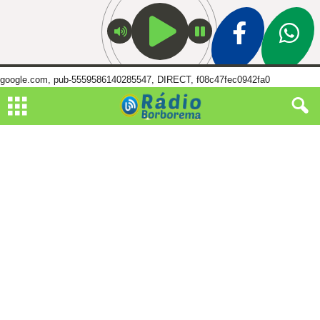
google.com, pub-5559586140285547, DIRECT, f08c47fec0942fa0