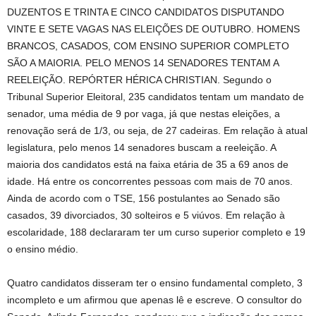
DUZENTOS E TRINTA E CINCO CANDIDATOS DISPUTANDO
VINTE E SETE VAGAS NAS ELEIÇÕES DE OUTUBRO. HOMENS
BRANCOS, CASADOS, COM ENSINO SUPERIOR COMPLETO
SÃO A MAIORIA. PELO MENOS 14 SENADORES TENTAM A
REELEIÇÃO. REPÓRTER HÉRICA CHRISTIAN. Segundo o
Tribunal Superior Eleitoral, 235 candidatos tentam um mandato de
senador, uma média de 9 por vaga, já que nestas eleições, a
renovação será de 1/3, ou seja, de 27 cadeiras. Em relação à atual
legislatura, pelo menos 14 senadores buscam a reeleição. A
maioria dos candidatos está na faixa etária de 35 a 69 anos de
idade. Há entre os concorrentes pessoas com mais de 70 anos.
Ainda de acordo com o TSE, 156 postulantes ao Senado são
casados, 39 divorciados, 30 solteiros e 5 viúvos. Em relação à
escolaridade, 188 declararam ter um curso superior completo e 19
o ensino médio.
Quatro candidatos disseram ter o ensino fundamental completo, 3
incompleto e um afirmou que apenas lê e escreve. O consultor do