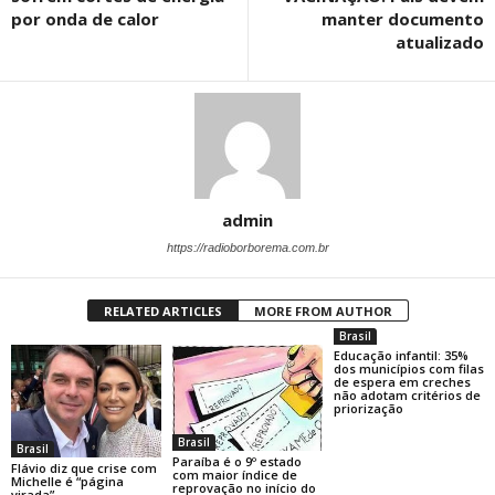
por onda de calor
manter documento
atualizado
admin
https://radioborborema.com.br
RELATED ARTICLES
MORE FROM AUTHOR
Brasil
Educação infantil: 35%
dos municípios com filas
de espera em creches
não adotam critérios de
priorização
Brasil
Brasil
Paraíba é o 9º estado
Flávio diz que crise com
com maior índice de
Michelle é “página
reprovação no início do
virada”