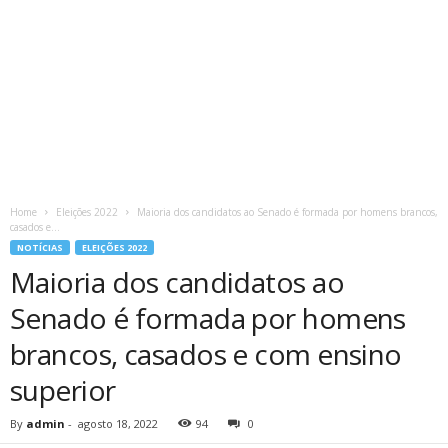
Home
Eleições 2022
Maioria dos candidatos ao Senado é formada por homens brancos,
casados e...
NOTÍCIAS
ELEIÇÕES 2022
Maioria dos candidatos ao
Senado é formada por homens
brancos, casados e com ensino
superior
By
admin
-
agosto 18, 2022
94
0