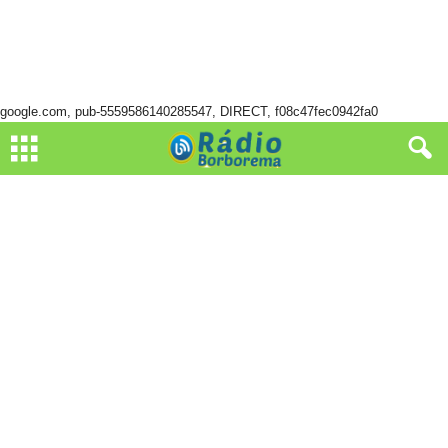
google.com, pub-5559586140285547, DIRECT, f08c47fec0942fa0