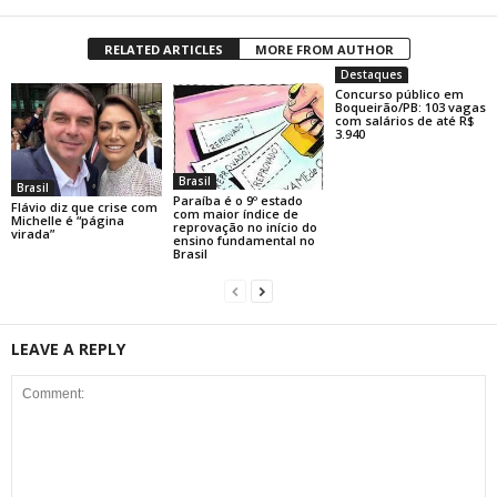
RELATED ARTICLES
MORE FROM AUTHOR
Destaques
Concurso público em
Boqueirão/PB: 103 vagas
com salários de até R$
3.940
Brasil
Brasil
Paraíba é o 9º estado
Flávio diz que crise com
com maior índice de
Michelle é “página
reprovação no início do
virada”
ensino fundamental no
Brasil
LEAVE A REPLY