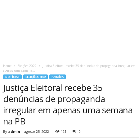
Home
Eleições 2022
Justiça Eleitoral recebe 35 denúncias de propaganda irregular em
apenas uma semana...
NOTÍCIAS
ELEIÇÕES 2022
PARAÍBA
Justiça Eleitoral recebe 35
denúncias de propaganda
irregular em apenas uma semana
na PB
By
admin
-
agosto 25, 2022
121
0