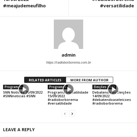
#meajudemeufilho
#versatilidade
admin
https://radioborborema.com.br
RELATED ARTICLES
MORE FROM AUTHOR
Programas
Programas
Eleições 2022
SNN Notícias 20/09/2022
Programa Versatilidade
Debatendo as Eleições
#SNNnoticias #SNN
15/09/2022
14/09/2022
#radioborborema
#debatendoaseleicoes
#versatilidade
#radioborborema
LEAVE A REPLY