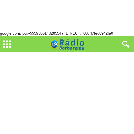
google.com, pub-5559586140285547, DIRECT, f08c47fec0942fa0