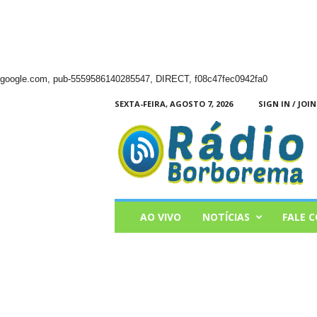
google.com, pub-5559586140285547, DIRECT, f08c47fec0942fa0
SEXTA-FEIRA, AGOSTO 7, 2026
SIGN IN / JOIN
Radio
Borborema
AO VIVO
NOTÍCIAS
FALE 