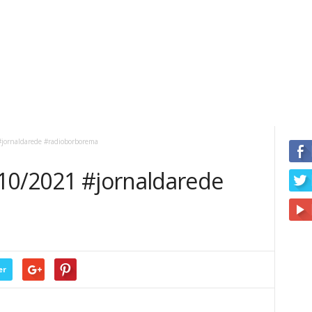
#jornaldarede #radioborborema
/10/2021 #jornaldarede
er