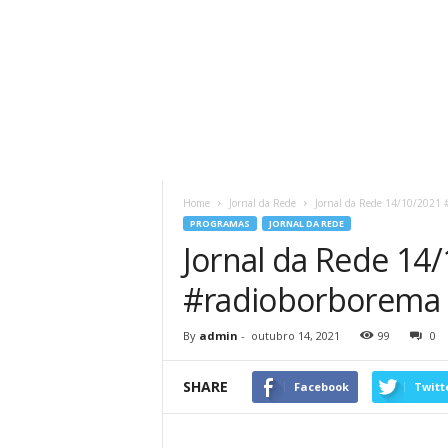
Home
Jornal da Rede
Jornal da Rede 14/10/2021 
PROGRAMAS
JORNAL DA REDE
Jornal da Rede 14
#radioborborema
By
admin
-
outubro 14, 2021
99
0
SHARE
Facebook
Twitt