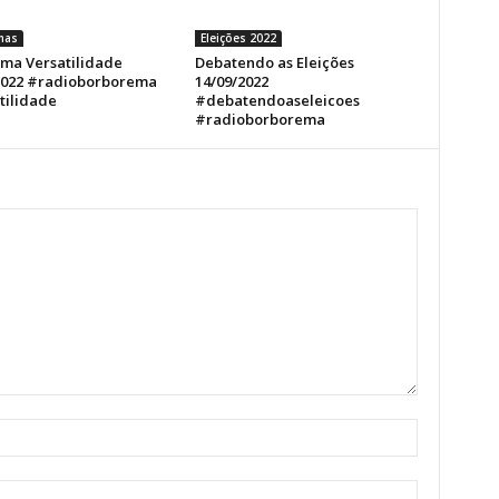
mas
Eleições 2022
ma Versatilidade
Debatendo as Eleições
2022 #radioborborema
14/09/2022
tilidade
#debatendoaseleicoes
#radioborborema