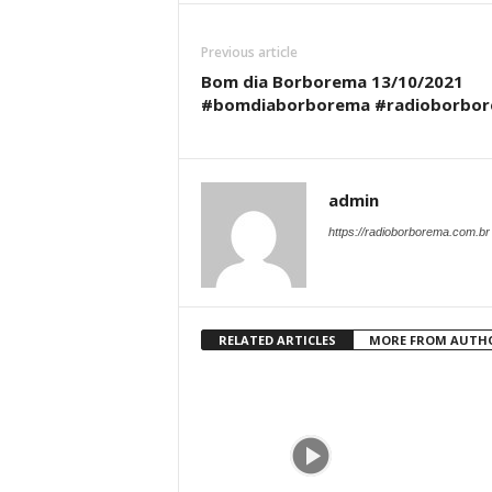
Previous article
Bom dia Borborema 13/10/2021
#bomdiaborborema #radioborbo
admin
https://radioborborema.com.br
RELATED ARTICLES
MORE FROM AUTH