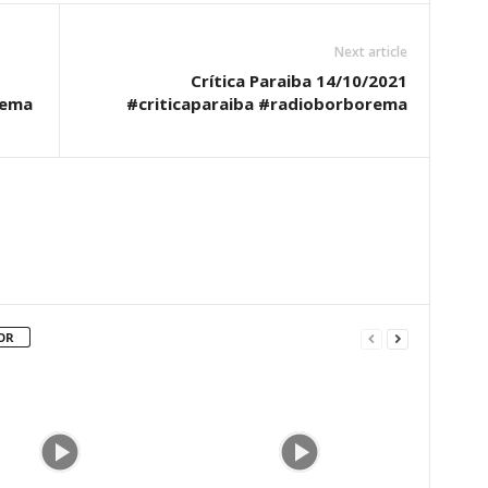
Next article
Crítica Paraiba 14/10/2021
rema
#criticaparaiba #radioborborema
OR