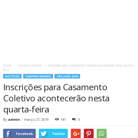
Home
Campina Grande
Inscrições para Casamento Coletivo acontecerão nesta quarta-
feira
NOTÍCIAS
CAMPINA GRANDE
SÃO JOÃO 2019
Inscrições para Casamento
Coletivo acontecerão nesta
quarta-feira
By
admin
-
março 27, 2019
141
0
Facebook
Twitter