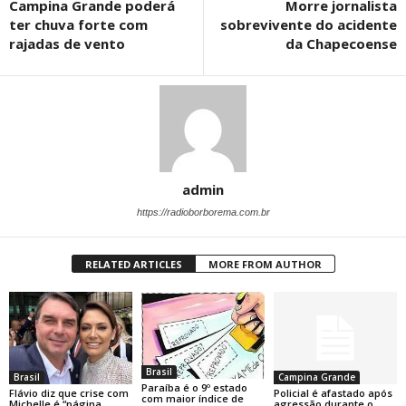
Campina Grande poderá
Morre jornalista
ter chuva forte com
sobrevivente do acidente
rajadas de vento
da Chapecoense
admin
https://radioborborema.com.br
RELATED ARTICLES
MORE FROM AUTHOR
Brasil
Brasil
Campina Grande
Paraíba é o 9º estado
Flávio diz que crise com
Policial é afastado após
com maior índice de
Michelle é “página
agressão durante o