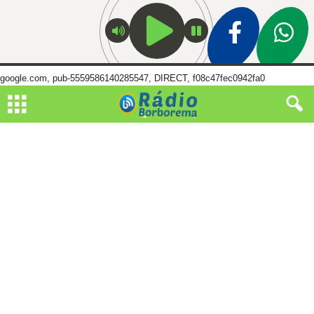
google.com, pub-5559586140285547, DIRECT, f08c47fec0942fa0