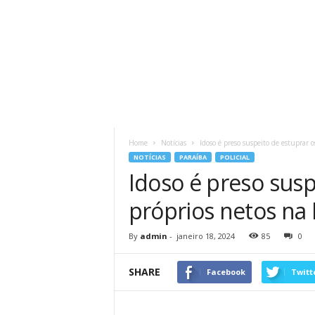
Home
Notícias
Idoso é preso suspeito de estuprar o
NOTÍCIAS
PARAÍBA
POLICIAL
Idoso é preso susp
próprios netos na 
By
admin
-
janeiro 18, 2024
85
0
SHARE
Facebook
Twitt