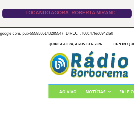
google.com, pub-5559586140285547, DIRECT, f08c47fec0942fa0
QUINTA-FEIRA, AGOSTO 6, 2026
SIGN IN / JO
Radio
Borborema
AO VIVO
NOTÍCIAS
FALE 