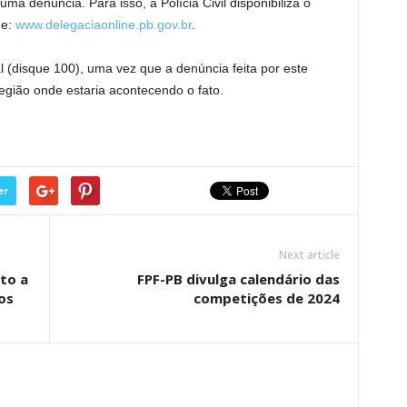
ma denúncia. Para isso, a Polícia Civil disponibiliza o
ne:
www.delegaciaonline.pb.gov.br
.
 (disque 100), uma vez que a denúncia feita por este
egião onde estaria acontecendo o fato.
er
Next article
to a
FPF-PB divulga calendário das
os
competições de 2024