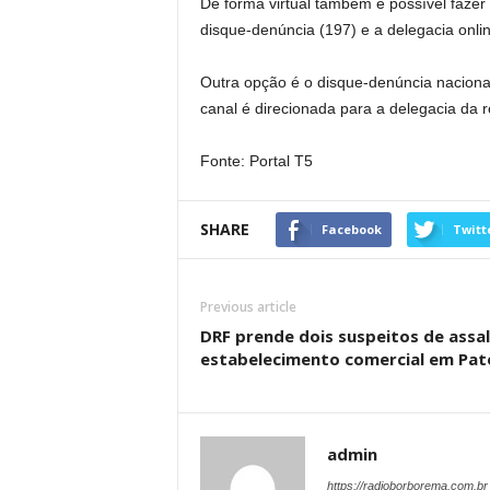
De forma virtual também é possível fazer u
disque-denúncia (197) e a delegacia onli
Outra opção é o disque-denúncia nacional
canal é direcionada para a delegacia da r
Fonte: Portal T5
SHARE
Facebook
Twitt
Previous article
DRF prende dois suspeitos de assal
estabelecimento comercial em Pat
admin
https://radioborborema.com.br