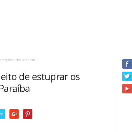
s próprios netos na Paraíba
eito de estuprar os
Paraíba
er