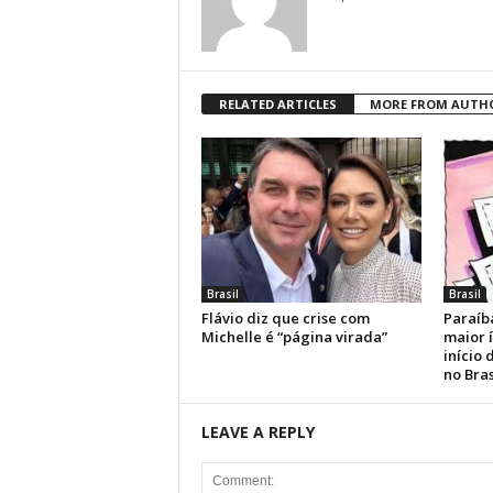
RELATED ARTICLES
MORE FROM AUTH
Brasil
Brasil
Flávio diz que crise com
Paraíb
Michelle é “página virada”
maior 
início
no Bras
LEAVE A REPLY