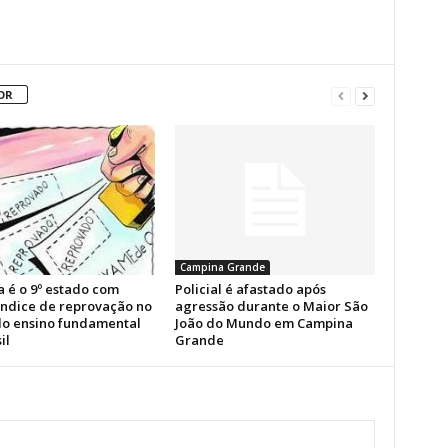
OR
Campina Grande
a é o 9º estado com
Policial é afastado após
índice de reprovação no
agressão durante o Maior São
 do ensino fundamental
João do Mundo em Campina
il
Grande