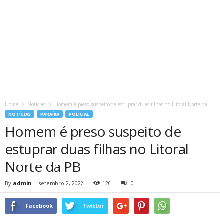
Home
Notícias
Homem é preso suspeito de estuprar duas filhas no Litoral Norte da...
NOTÍCIAS
PARAÍBA
POLICIAL
Homem é preso suspeito de
estuprar duas filhas no Litoral
Norte da PB
By
admin
-
setembro 2, 2022
120
0
Facebook
Twitter