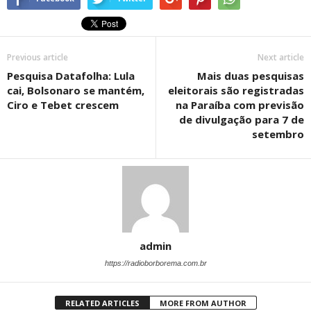
Previous article
Next article
Pesquisa Datafolha: Lula
Mais duas pesquisas
cai, Bolsonaro se mantém,
eleitorais são registradas
Ciro e Tebet crescem
na Paraíba com previsão
de divulgação para 7 de
setembro
admin
https://radioborborema.com.br
RELATED ARTICLES
MORE FROM AUTHOR