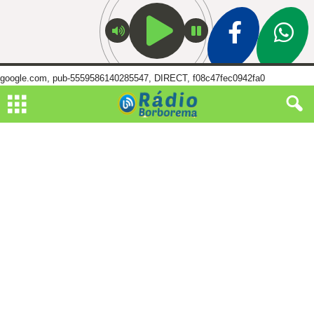
google.com, pub-5559586140285547, DIRECT, f08c47fec0942fa0