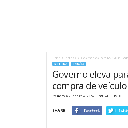
Home
Notícias
Governo eleva para R$ 120 mil valo
NOTÍCIAS
PARAÍBA
Governo eleva para
compra de veículo
By
admin
-
janeiro 4, 2024
74
0
SHARE
Facebook
Twitt