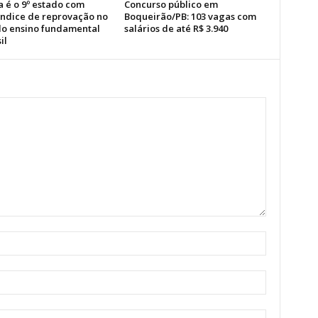
a é o 9º estado com
Concurso público em
índice de reprovação no
Boqueirão/PB: 103 vagas com
 do ensino fundamental
salários de até R$ 3.940
il