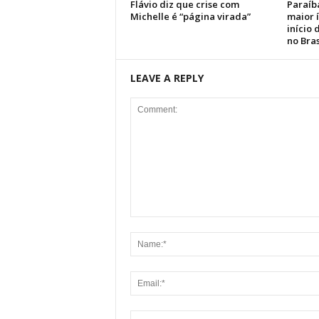
Flávio diz que crise com
Paraíb
Michelle é “página virada”
maior 
início
no Bras
LEAVE A REPLY