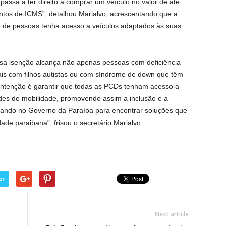
assa a ter direito a comprar um veículo no valor de até
entos de ICMS”, detalhou Marialvo, acrescentando que a
 de pessoas tenha acesso a veículos adaptados às suas
sa isenção alcança não apenas pessoas com deficiência
is com filhos autistas ou com síndrome de down que têm
intenção é garantir que todas as PCDs tenham acesso a
es de mobilidade, promovendo assim a inclusão e a
hando no Governo da Paraíba para encontrar soluções que
de paraibana”, frisou o secretário Marialvo.
er
Next article