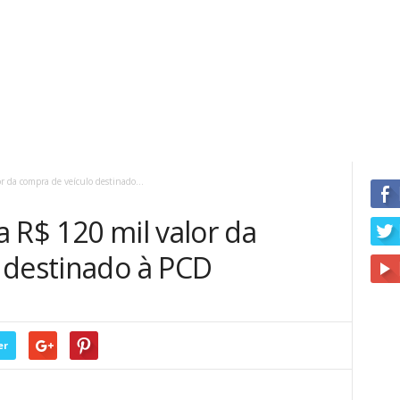
r da compra de veículo destinado...
 R$ 120 mil valor da
 destinado à PCD
er