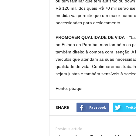
ou tem familiar que tem autismo ou down p
R$ 120 mil, dos quais R$ 70 mil serão is
medida vai permitir que um maior número
necessidades para deslocamento.
PROMOVER QUALIDADE DE VIDA –
“Es
no Estado da Paraíba, mas também os pa
também direito à compra com isenção. A 
veículos que atendam às suas necessidad
qualidade de vida. Continuaremos trabal
sejam justas e também sensíveis à socieda
Fonte: pbaqui
SHARE
Facebook
Twitt
Previous article