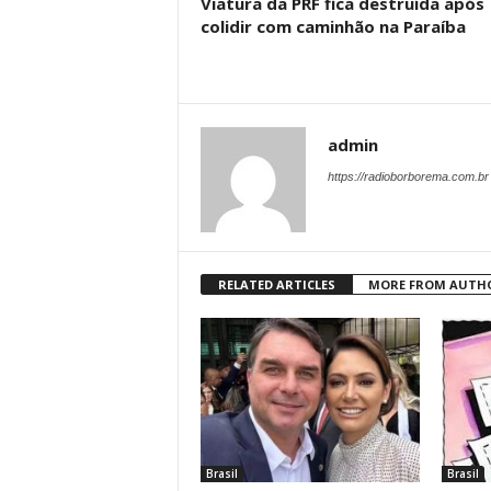
Viatura da PRF fica destruída após
colidir com caminhão na Paraíba
admin
https://radioborborema.com.br
RELATED ARTICLES
MORE FROM AUTH
Brasil
Brasil