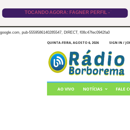
google.com, pub-5559586140285547, DIRECT, f08c47fec0942fa0
QUINTA-FEIRA, AGOSTO 6, 2026
SIGN IN / JO
Radio
Borborema
AO VIVO
NOTÍCIAS
FALE 