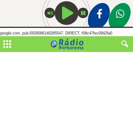
google.com, pub-5559586140285547, DIRECT, f08c47fec0942fa0