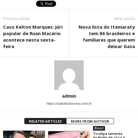
Previous article
Next article
Caso Kelton Marques: júri
Nova lista do Itamaraty
popular de Ruan Macário
tem 86 brasileiros e
acontece nesta sexta-
familiares que querem
feira
deixar Gaza
admin
https://radioborborema.com.br
RELATED ARTICLES
MORE FROM AUTHOR
Brasil
Tirullipa lamenta
incêndio de circo e