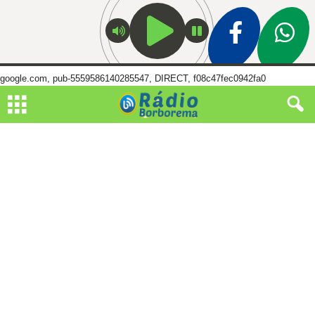
google.com, pub-5559586140285547, DIRECT, f08c47fec0942fa0