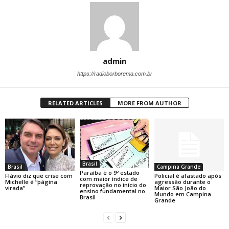
admin
https://radioborborema.com.br
RELATED ARTICLES
MORE FROM AUTHOR
Brasil
Brasil
Campina Grande
Paraíba é o 9º estado
Flávio diz que crise com
Policial é afastado após
com maior índice de
Michelle é “página
agressão durante o
reprovação no início do
virada”
Maior São João do
ensino fundamental no
Mundo em Campina
Brasil
Grande