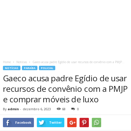
Home
Notícias
Gaeco acusa padre Egídio de usar recursos de convênio com a PMJP...
NOTÍCIAS
PARAÍBA
POLICIAL
Gaeco acusa padre Egídio de usar
recursos de convênio com a PMJP
e comprar móveis de luxo
By
admin
-
dezembro 6, 2023
68
0
Facebook
Twitter